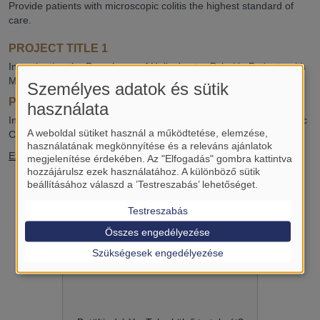
Provide patients with microscopic colitis the highest standard of
care.
PROJECT TITLE 1
Investigating the Prevalence of Helicobacter Pylori in Patients with
Microscopic Colitis: A Systematic Review and Meta-analysis
Személyes adatok és sütik
PROJECT TITLE 2
használata
Investigating the Microbiome Diversity in Patients with Microscopic
A weboldal sütiket használ a működtetése, elemzése,
Colitis: A Systematic Review and Meta-analysis
használatának megkönnyítése és a releváns ajánlatok
Excellent Student Award, 2026
megjelenítése érdekében. Az "Elfogadás" gombra kattintva
hozzájárulsz ezek használatához. A különböző sütik
beállításához válaszd a ’Testreszabás’ lehetőséget.
Testreszabás
Összes engedélyezése
Szükségesek engedélyezése