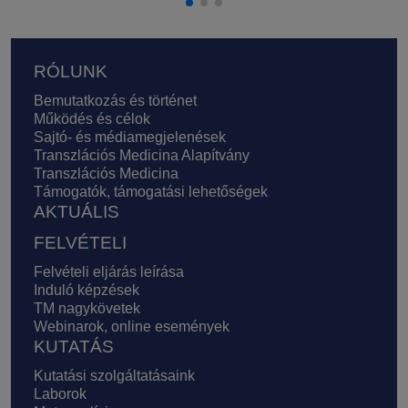
Lábléc
RÓLUNK
Bemutatkozás és történet
Működés és célok
Sajtó- és médiamegjelenések
Transzlációs Medicina Alapítvány
Transzlációs Medicina
Támogatók, támogatási lehetőségek
AKTUÁLIS
FELVÉTELI
Felvételi eljárás leírása
Induló képzések
TM nagykövetek
Webinarok, online események
KUTATÁS
Kutatási szolgáltatásaink
Laborok