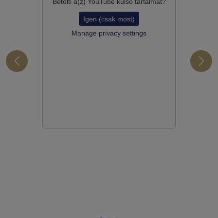
Betölti a(z)
YouTube
külső tartalmát?
Igen (csak most)
Manage privacy settings