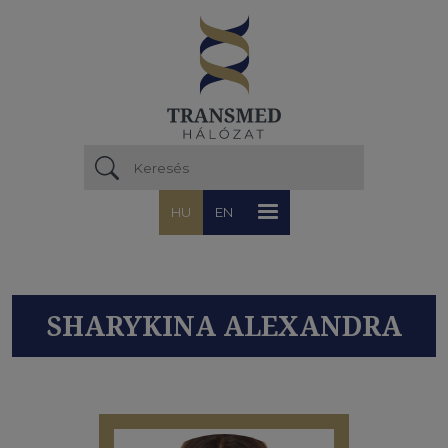
Ugrás a tartalomra
HU
EN
SHARYKINA ALEXANDRA