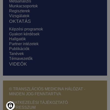
Metaanalízis
Munkacsoportok
Regiszterek
Vizsgálatok
OKTATÁS
Képzési programok
Gyakori kérdések
Hallgatók
Partner intézetek
Publikációk
Tanévek
Témavezetők
VIDEÓK
© TRANSZLÁCIÓS MEDICINA HÁLÓZAT -
MINDEN JOG FENNTARTVA
Footer - Copyright menu
ADATKEZELÉSI TÁJÉKOZTATÓ
IMPRESSZUM