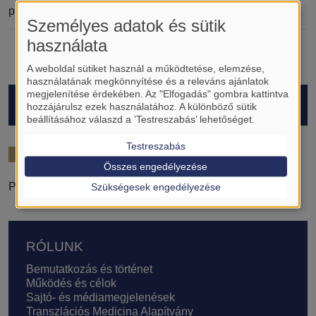
pulmonológia
Személyes adatok és sütik
használata
A weboldal sütiket használ a működtetése, elemzése,
használatának megkönnyítése és a releváns ajánlatok
megjelenítése érdekében. Az "Elfogadás" gombra kattintva
HALLGATÓK
hozzájárulsz ezek használatához. A különböző sütik
beállításához válaszd a ’Testreszabás’ lehetőséget.
Testreszabás
2025/26
Összes engedélyezése
Penisoara Theodor
Szükségesek engedélyezése
Lábléc
RÓLUNK
Bemutatkozás és történet
Működés és célok
Sajtó- és médiamegjelenések
Transzlációs Medicina Alapítvány