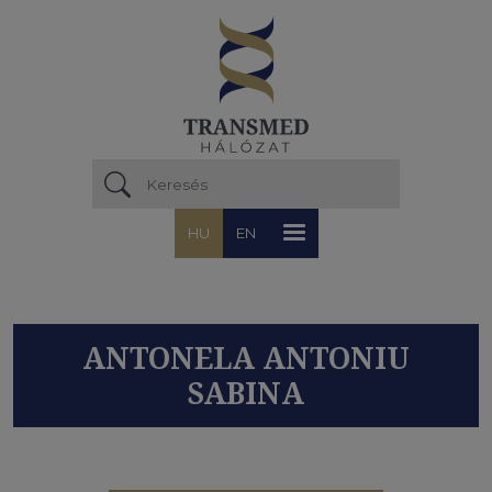
Ugrás a tartalomra
HU
EN
ANTONELA ANTONIU
SABINA