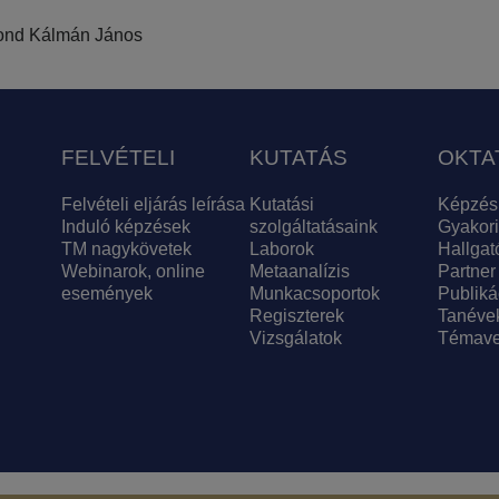
ond Kálmán János
FELVÉTELI
KUTATÁS
OKTA
Felvételi eljárás leírása
Kutatási
Képzés
Induló képzések
szolgáltatásaink
Gyakori
TM nagykövetek
Laborok
Hallgat
Webinarok, online
Metaanalízis
Partner
események
Munkacsoportok
Publiká
Regiszterek
Tanéve
Vizsgálatok
Témave