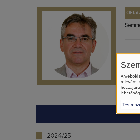
Oktat
Semme
Szem
A webolda
releváns 
hozzájáru
lehetőség
Testresz
2024/25