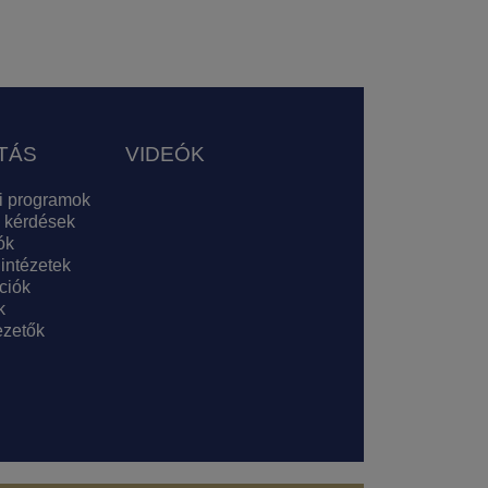
TÁS
VIDEÓK
i programok
 kérdések
ók
 intézetek
ciók
k
zetők