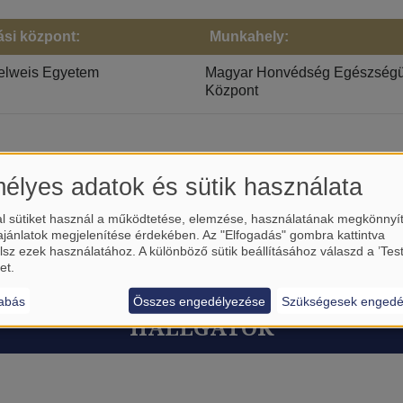
ási központ:
Munkahely:
lweis Egyetem
Magyar Honvédség Egészségü
Központ
élyes adatok és sütik használata
l sütiket használ a működtetése, elemzése, használatának megkönnyí
ajánlatok megjelenítése érdekében. Az "Elfogadás" gombra kattintva
lsz ezek használatához. A különböző sütik beállításához válaszd a ’Tes
et.
abás
Összes engedélyezése
Szükségesek engedé
HALLGATÓK