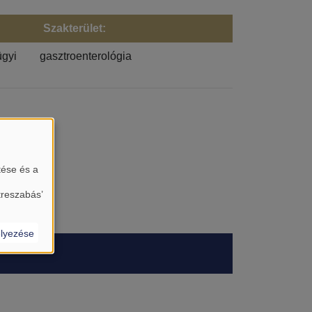
Szakterület:
gyi
gasztroenterológia
tése és a
treszabás’
lyezése