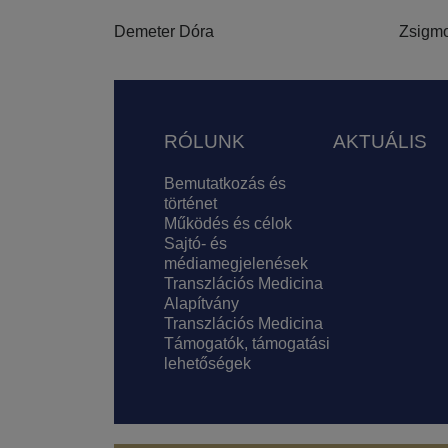
Demeter Dóra
Zsigm
Lábléc
RÓLUNK
AKTUÁLIS
Bemutatkozás és
történet
Működés és célok
Sajtó- és
médiamegjelenések
Transzlációs Medicina
Alapítvány
Transzlációs Medicina
Támogatók, támogatási
lehetőségek