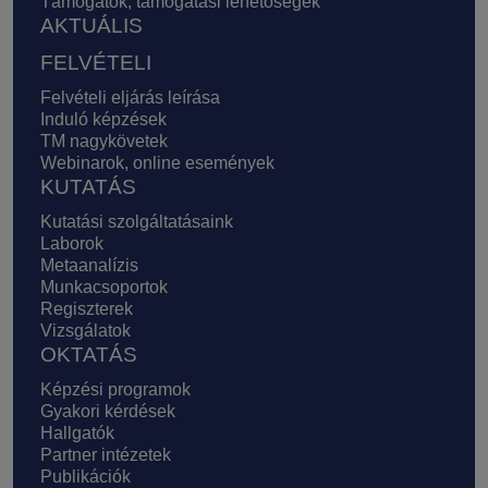
Támogatók, támogatási lehetőségek
AKTUÁLIS
FELVÉTELI
Felvételi eljárás leírása
Induló képzések
TM nagykövetek
Webinarok, online események
KUTATÁS
Kutatási szolgáltatásaink
Laborok
Metaanalízis
Munkacsoportok
Regiszterek
Vizsgálatok
OKTATÁS
Képzési programok
Gyakori kérdések
Hallgatók
Partner intézetek
Publikációk