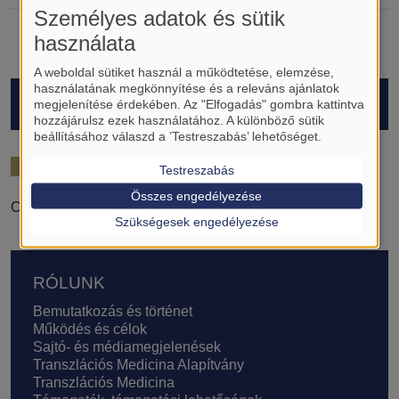
Személyes adatok és sütik
használata
A weboldal sütiket használ a működtetése, elemzése,
használatának megkönnyítése és a releváns ajánlatok
HALLGATÓK
megjelenítése érdekében. Az "Elfogadás" gombra kattintva
hozzájárulsz ezek használatához. A különböző sütik
beállításához válaszd a ’Testreszabás’ lehetőséget.
2023/24
Testreszabás
Összes engedélyezése
Csendes Barbara
Szükségesek engedélyezése
Lábléc
RÓLUNK
Bemutatkozás és történet
Működés és célok
Sajtó- és médiamegjelenések
Transzlációs Medicina Alapítvány
Transzlációs Medicina