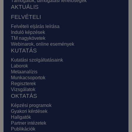
Támogatók, támogatási lehetőségek
AKTUÁLIS
FELVÉTELI
Felvételi eljárás leírása
Induló képzések
TM nagykövetek
Webinarok, online események
KUTATÁS
Kutatási szolgáltatásaink
Laborok
Metaanalízis
Munkacsoportok
Regiszterek
Vizsgálatok
OKTATÁS
Képzési programok
Gyakori kérdések
Hallgatók
Partner intézetek
Publikációk