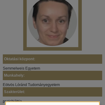
Oktatási központ:
Semmelweis Egyetem
Munkahely:
Eötvös Lóránd Tudományegyetem
Szakterület:
pszichiátria