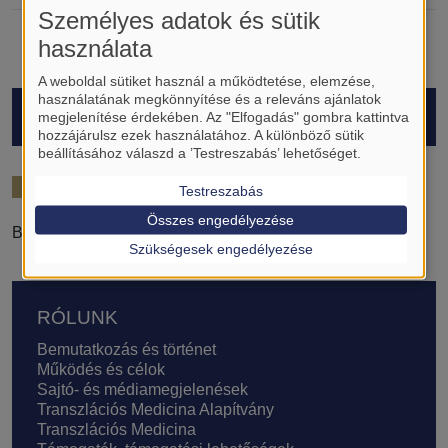
Személyes adatok és sütik
használata
A weboldal sütiket használ a működtetése, elemzése,
használatának megkönnyítése és a releváns ajánlatok
HALLGATÓK
megjelenítése érdekében. Az "Elfogadás" gombra kattintva
hozzájárulsz ezek használatához. A különböző sütik
beállításához válaszd a ’Testreszabás’ lehetőséget.
2024/25
Testreszabás
Összes engedélyezése
Bodócs Dóra Luca
Szükségesek engedélyezése
Lábléc
RÓLUNK
Bemutatkozás és történet
Működés és célok
Sajtó- és médiamegjelenések
Transzlációs Medicina Alapítvány
Transzlációs Medicina