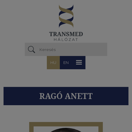
Ugrás a tartalomra
HU
EN
RAGÓ ANETT