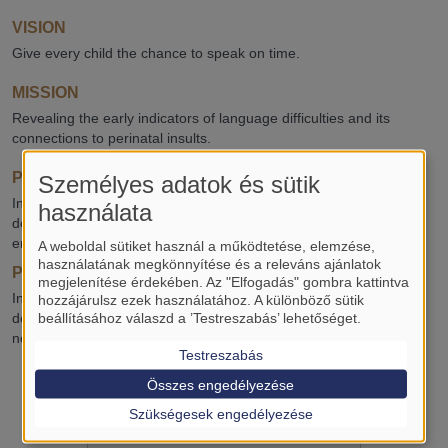
VISION
Give every child the chance to speak on time.
MISSION
Revealing the early indicators of language difficulties and its
connections to perinatal insults.
PROJECT TITLE 1
Személyes adatok és sütik
Investigating the prognostic accuracy of different biomarkers for
használata
detection of neurocognitive deficits in children with neonatal
encephalopathy: Systematic Review and Meta-analysis.
A weboldal sütiket használ a működtetése, elemzése,
használatának megkönnyítése és a releváns ajánlatok
PROJECT TITLE 2
megjelenítése érdekében. Az "Elfogadás" gombra kattintva
Investigating the prognostic accuracy of different biomarkers for
hozzájárulsz ezek használatához. A különböző sütik
beállításához válaszd a ’Testreszabás’ lehetőséget.
detection of developmental language disorder in children with
neonatal encephalopathy: Retrospective Cohort Study.
Testreszabás
Összes engedélyezése
Szükségesek engedélyezése