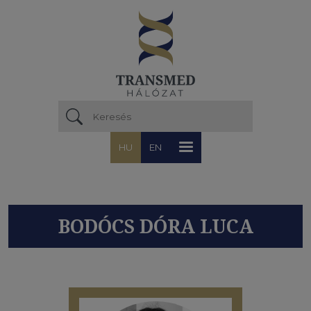
Ugrás a tartalomra
HU
EN
BODÓCS DÓRA LUCA