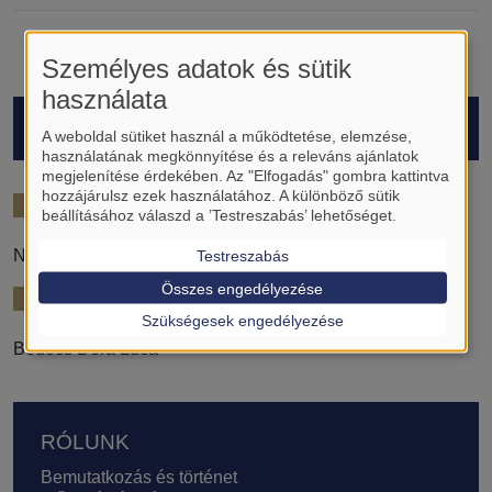
Személyes adatok és sütik
használata
HALLGATÓK
A weboldal sütiket használ a működtetése, elemzése,
használatának megkönnyítése és a releváns ajánlatok
megjelenítése érdekében. Az "Elfogadás" gombra kattintva
hozzájárulsz ezek használatához. A különböző sütik
2022/23
beállításához válaszd a ’Testreszabás’ lehetőséget.
Nagy Zsuzsanna
Testreszabás
Összes engedélyezése
2024/25
Szükségesek engedélyezése
Bodócs Dóra Luca
Lábléc
RÓLUNK
Bemutatkozás és történet