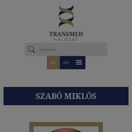
Ugrás a tartalomra
HU
EN
SZABÓ MIKLÓS