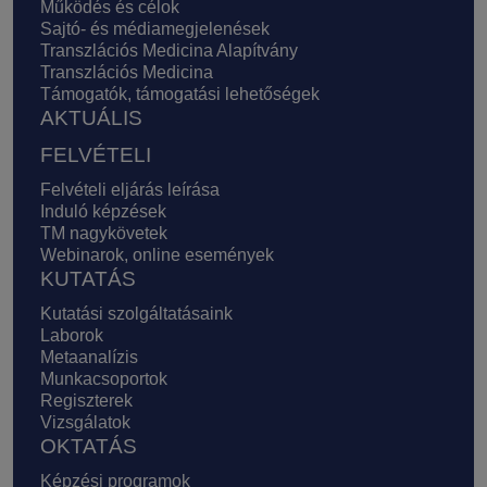
Működés és célok
Sajtó- és médiamegjelenések
Transzlációs Medicina Alapítvány
Transzlációs Medicina
Támogatók, támogatási lehetőségek
AKTUÁLIS
FELVÉTELI
Felvételi eljárás leírása
Induló képzések
TM nagykövetek
Webinarok, online események
KUTATÁS
Kutatási szolgáltatásaink
Laborok
Metaanalízis
Munkacsoportok
Regiszterek
Vizsgálatok
OKTATÁS
Képzési programok