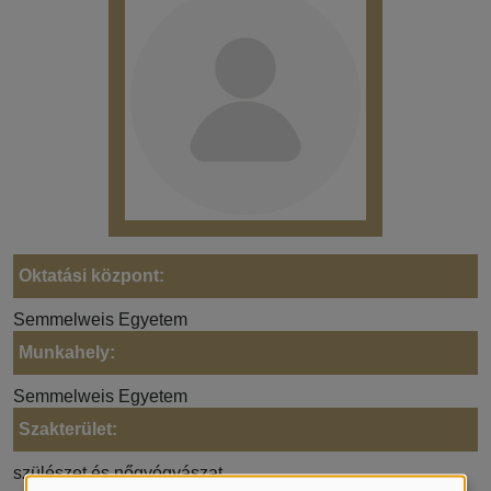
Oktatási központ:
Semmelweis Egyetem
Munkahely:
Semmelweis Egyetem
Szakterület:
szülészet és nőgyógyászat