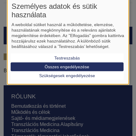
Személyes adatok és sütik
használata
A weboldal sütiket használ a működtetése, elemzése,
használatának megkönnyítése és a releváns ajánlatok
HALLGATÓK
megjelenítése érdekében. Az "Elfogadás" gombra kattintva
hozzájárulsz ezek használatához. A különböző sütik
beállításához válaszd a ’Testreszabás’ lehetőséget.
2024/25
Testreszabás
Összes engedélyezése
Bodócs Dóra Luca
Szükségesek engedélyezése
Lábléc
RÓLUNK
Bemutatkozás és történet
Működés és célok
Sajtó- és médiamegjelenések
Transzlációs Medicina Alapítvány
Transzlációs Medicina