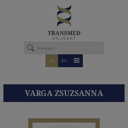
Ugrás a tartalomra
HU
EN
VARGA ZSUZSANNA