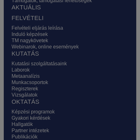
Támogatók, támogatási lehetőségek
AKTUÁLIS
FELVÉTELI
Felvételi eljárás leírása
Induló képzések
TM nagykövetek
Webinarok, online események
KUTATÁS
Kutatási szolgáltatásaink
Laborok
Metaanalízis
Munkacsoportok
Regiszterek
Vizsgálatok
OKTATÁS
Képzési programok
Gyakori kérdések
Hallgatók
Partner intézetek
Publikációk