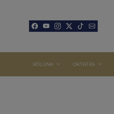
Ugrás a tartalomra
Social
RÓLUNK
OKTATÁS