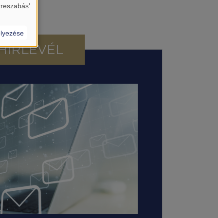
treszabás’
lyezése
HÍRLEVÉL