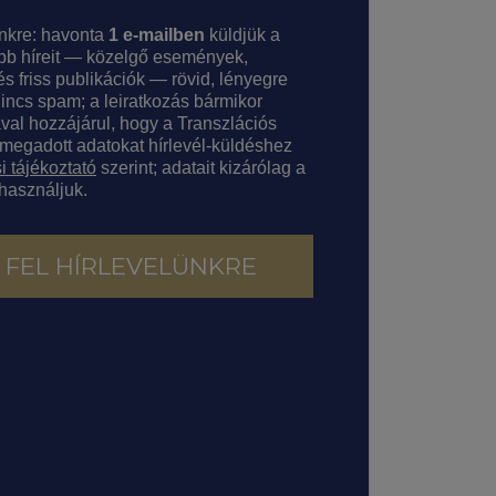
ünkre: havonta
1 e-mailben
küldjük a
bb híreit — közelgő események,
s friss publikációk — rövid, lényegre
Nincs spam; a leiratkozás bármikor
ával hozzájárul, hogy a Transzlációs
 megadott adatokat hírlevél-küldéshez
i tájékoztató
szerint; adatait kizárólag a
 használjuk.
 FEL HÍRLEVELÜNKRE