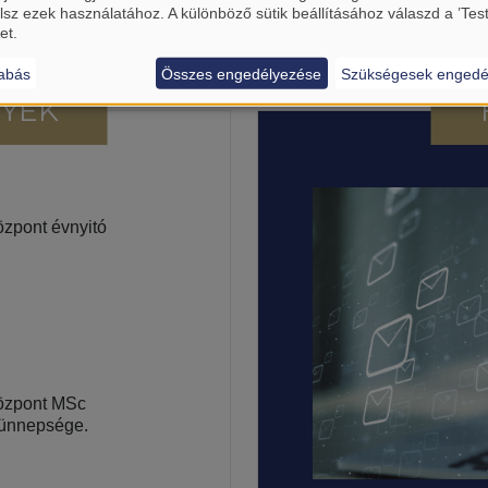
lsz ezek használatához. A különböző sütik beállításához válaszd a ’Tes
et.
abás
Összes engedélyezése
Szükségesek engedé
YEK
özpont évnyitó
Központ MSc
 ünnepsége.