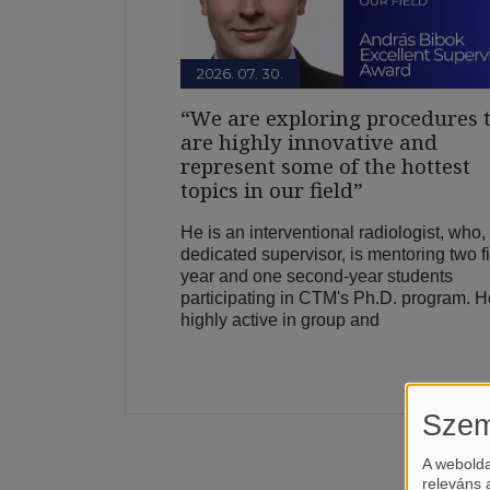
2026. 07. 30.
“We are exploring procedures 
are highly innovative and
represent some of the hottest
topics in our field”
He is an interventional radiologist, who,
dedicated supervisor, is mentoring two fi
year and one second-year students
participating in CTM's Ph.D. program. H
highly active in group and
Szem
A webolda
releváns 