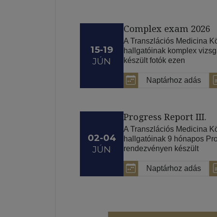
Complex exam 2026
A Transzlációs Medicina K
15-19
hallgatóinak komplex vizs
JÚN
készült fotók ezen
Naptárhoz adás
Progress Report III.
A Transzlációs Medicina 
02-04
hallgatóinak 9 hónapos Pro
JÚN
rendezvényen készült
Naptárhoz adás