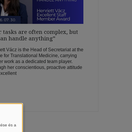
6. 07. 30.
 tasks are often complex, but
can handle anything”
ett Vácz is the Head of Secretariat at the
e for Translational Medicine, carrying
er work as a dedicated team player.
gh her conscientious, proactive attitude
xcellent
tése és a