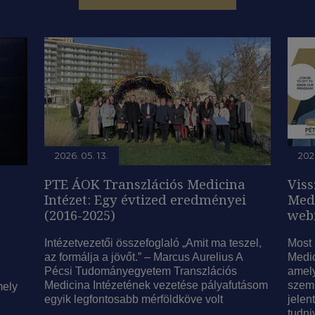
2026. 05. 13.
2026
PTE ÁOK Transzlációs Medicina
Viss
Intézet: Egy évtized eredményei
Med
(2016-2025)
web
Intézetvezetői összefoglaló „Amit ma teszel,
Most 
az formálja a jövőt.” – Marcus Aurelius A
Medic
Pécsi Tudományegyetem Transzlációs
amely
Medicina Intézetének vezetése pályafutásom
szeml
mely
egyik legfontosabb mérföldköve volt
jelen
tudni