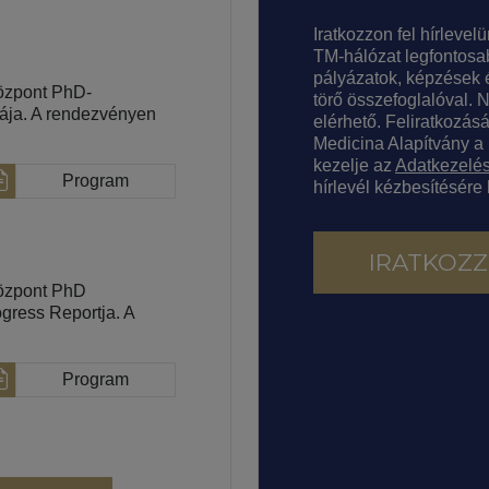
Iratkozzon fel hírlevel
TM-hálózat legfontosa
pályázatok, képzések é
özpont PhD-
törő összefoglalóval. 
gája. A rendezvényen
elérhető. Feliratkozás
Medicina Alapítvány a
kezelje az
Adatkezelés
Program
hírlevél kézbesítésére
IRATKOZZ
Központ PhD
gress Reportja. A
Program