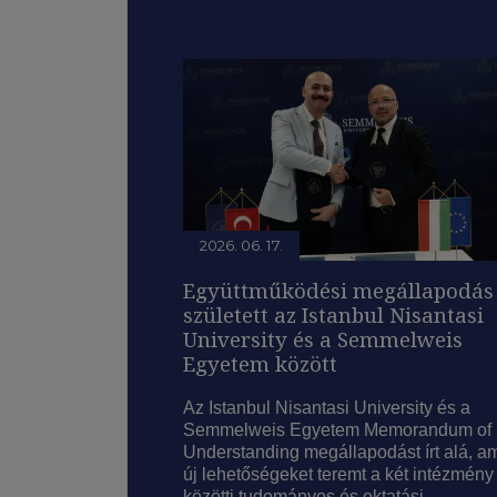
2026. 06. 17.
Együttműködési megállapodás
született az Istanbul Nisantasi
University és a Semmelweis
Egyetem között
Az Istanbul Nisantasi University és a
Semmelweis Egyetem Memorandum of
Understanding megállapodást írt alá, a
új lehetőségeket teremt a két intézmény
közötti tudományos és oktatási