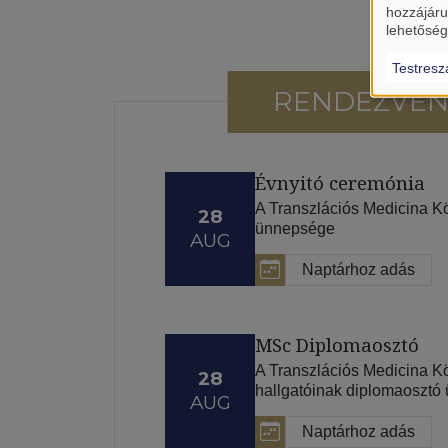
hozzájáru
lehetőség
Testresz
RENDEZVÉN
Évnyitó ceremónia
A Transzlációs Medicina K
28
ünnepsége
AUG
Naptárhoz adás
MSc Diplomaosztó
A Transzlációs Medicina 
28
hallgatóinak diplomaosztó
AUG
Naptárhoz adás