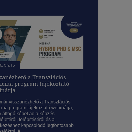
. 04. 16.
zanézhető a Transzlációs
icina program tájékoztató
inárja
már visszanézhető a Transzlációs
ina program tájékoztató webinárja,
 átfogó képet ad a képzés
életéről, felépítéséről és a
tkezéshez kapcsolódó legfontosabb
valókról. A