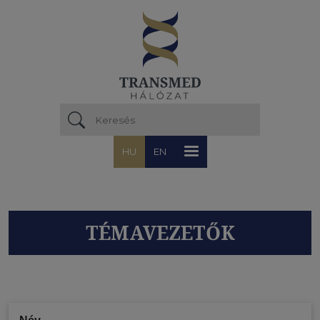
Ugrás a tartalomra
HU
EN
TÉMAVEZETŐK