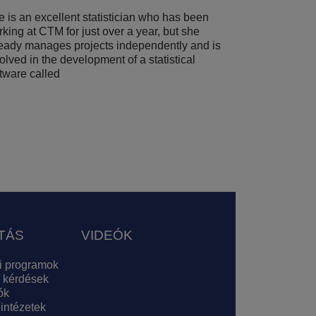
 is an excellent statistician who has been
king at CTM for just over a year, but she
ready manages projects independently and is
olved in the development of a statistical
tware called
TÁS
VIDEÓK
i programok
 kérdések
ók
 intézetek