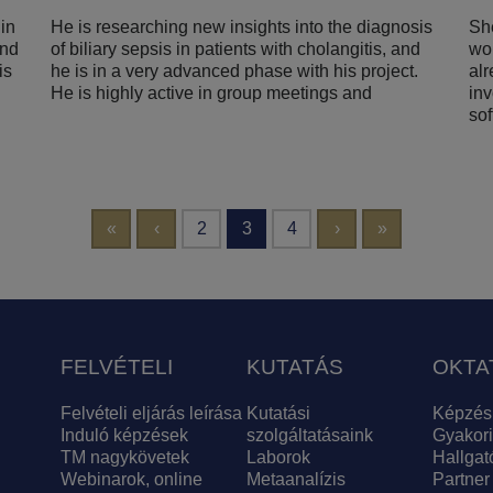
 in
He is researching new insights into the diagnosis
She
and
of biliary sepsis in patients with cholangitis, and
wor
is
he is in a very advanced phase with his project.
al
He is highly active in group meetings and
inv
sof
Első oldal
Előző oldal
Következő oldal
Utolsó oldal
«
‹
2
3
4
›
»
FELVÉTELI
KUTATÁS
OKTA
Felvételi eljárás leírása
Kutatási
Képzés
Induló képzések
szolgáltatásaink
Gyakori
TM nagykövetek
Laborok
Hallgat
Webinarok, online
Metaanalízis
Partner