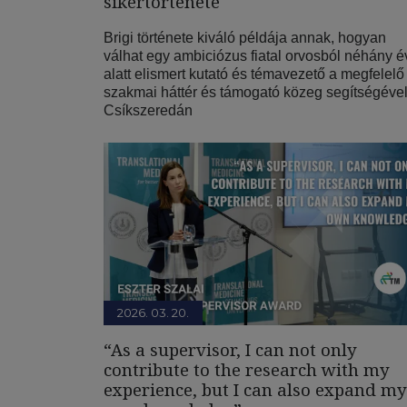
sikertörténete
Brigi története kiváló példája annak, hogyan
válhat egy ambiciózus fiatal orvosból néhány é
alatt elismert kutató és témavezető a megfelelő
szakmai háttér és támogató közeg segítségével
Csíkszeredán
2026. 03. 20.
“As a supervisor, I can not only
contribute to the research with my
experience, but I can also expand my