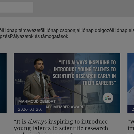
ói
Hónap témavezetői
Hónap csoportja
Hónap dolgozói
Hónap els
épzés
Pályázatok és támogatások
2026. 03. 20.
2
“It is always inspiring to introduce
“W
young talents to scientific research
im