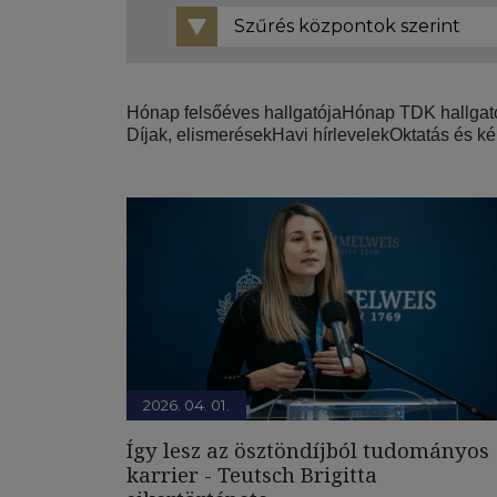
Hónap felsőéves hallgatója
Hónap TDK hallgat
Díjak, elismerések
Havi hírlevelek
Oktatás és k
2026. 04. 01.
Így lesz az ösztöndíjból tudományos
karrier - Teutsch Brigitta