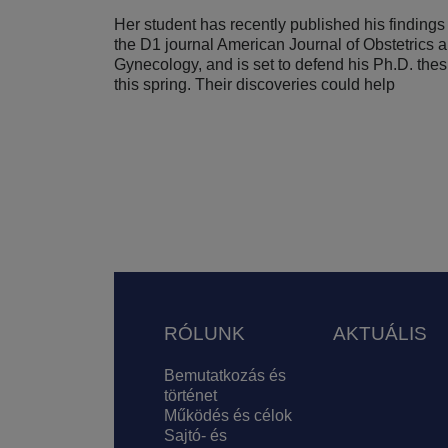
Her student has recently published his findings
the D1 journal American Journal of Obstetrics 
Gynecology, and is set to defend his Ph.D. thes
this spring. Their discoveries could help
Oldalszámozás
Lábléc
RÓLUNK
AKTUÁLIS
Bemutatkozás és
történet
Működés és célok
Sajtó- és