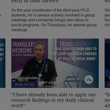
early in their careers”
wi
As the year coordinator of the third-year Ph.D.
She
v
students, he is always actively involved in group
ped
meetings and constantly brings new ideas to
Nat
.
social programs. On Thursdays, he attends group
cli
meetings
2026. 03. 20.
2
“I have already been able to apply our
“I
research findings in my daily clinical
mo
work”
al