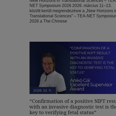
New Horizons in Translational Sciences – TEA
NET Symposium 2026 2026. március 11–13.
között került megrendezésre a „New Horizons i
Translational Sciences” – TEA-NET Symposi
2026 a The Chinese
2026. 02. 11.
“Confirmation of a positive NIPT resu
with an invasive diagnostic test is th
key to verifying fetal status”