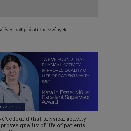
őéves hallgatója
Rendezvények
026. 03. 20.
e've found that physical activity
proves quality of life of patients