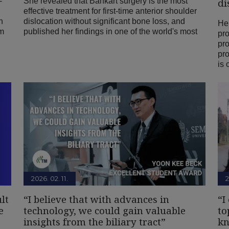
-
She revealed that Bankart surgery is the most
di
effective treatment for first-time anterior shoulder
n
dislocation without significant bone loss, and
He
um
published her findings in one of the world's most
pro
pro
pro
is 
2026. 02. 11.
2
lt
“I believe that with advances in
“I
e
technology, we could gain valuable
to
insights from the biliary tract”
kn