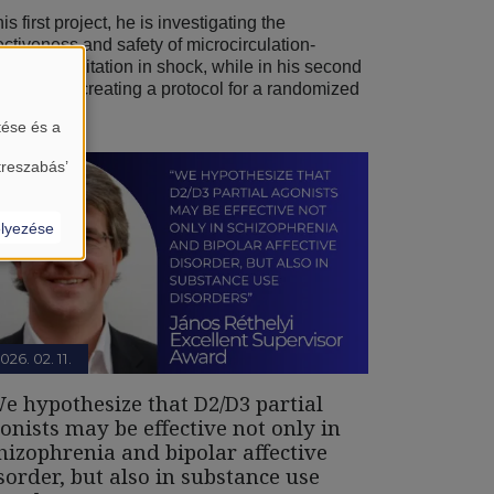
his first project, he is investigating the
ectiveness and safety of microcirculation-
ded resuscitation in shock, while in his second
ject, he is creating a protocol for a randomized
tése és a
treszabás’
lyezése
026. 02. 11.
e hypothesize that D2/D3 partial
onists may be effective not only in
hizophrenia and bipolar affective
sorder, but also in substance use