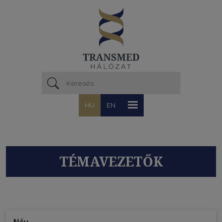
Ugrás a tartalomra
HU
EN
TÉMAVEZETŐK