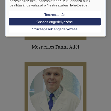
hozzájárulsz ezek használatához. A különböző sütik
beállításához válaszd a ’Testreszabás’ lehetőséget.
Testreszabás
Összes engedélyezése
Szükségesek engedélyezése
Meznerics Fanni Adél