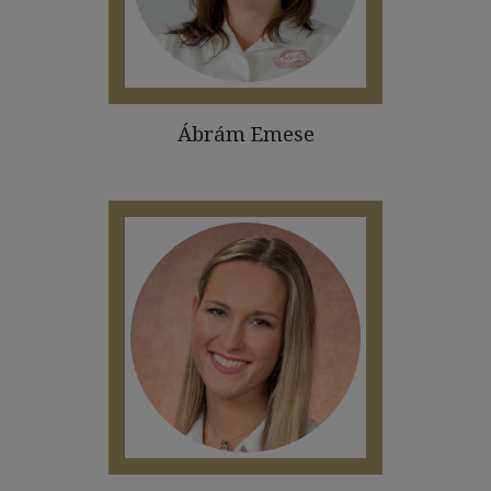
Ábrám Emese