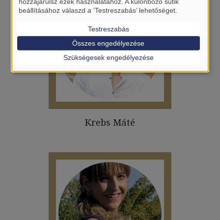
hozzájárulsz ezek használatához. A különböző sütik
beállításához válaszd a ’Testreszabás’ lehetőséget.
Testreszabás
Összes engedélyezése
Szükségesek engedélyezése
Krebs Máté