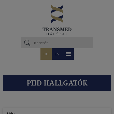
Ugrás a tartalomra
HU
EN
PHD HALLGATÓK